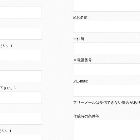
※お名前:
※住所:
さい。)
※電話番号:
※E-mail:
下さい。)
フリーメールは受信できない場合があ
作成時の条件等:
さい。)