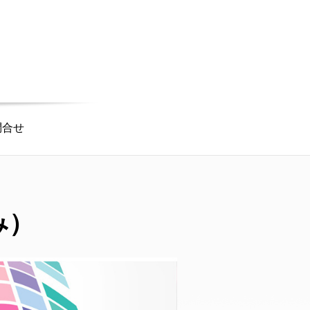
問合せ
み）